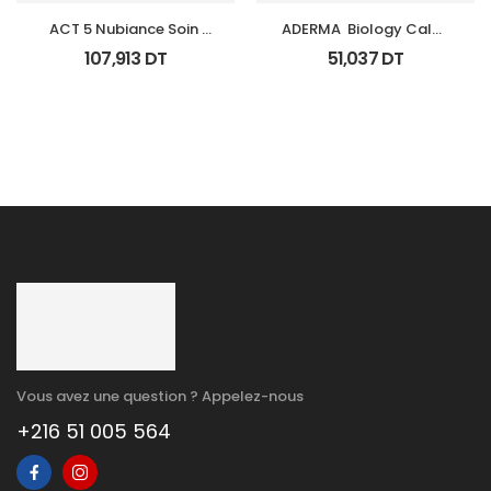
ACT 5 Nubiance Soin 
ADERMA  Biology Calm 
Anti Imperfections 30Ml
Soin Apaisant Tb 40 Ml
107,913
DT
51,037
DT
Vous avez une question ? Appelez-nous
+216 51 005 564