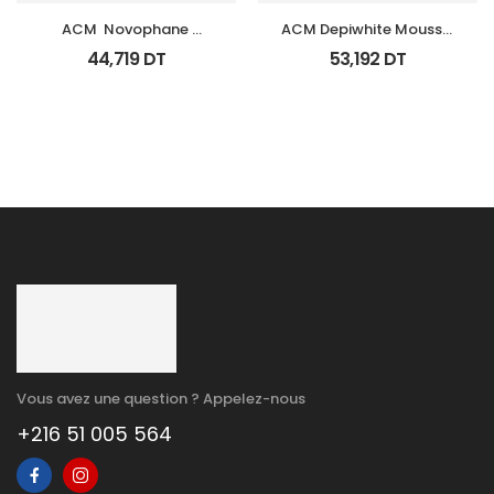
ACM  Novophane 
ACM Depiwhite Mousse 
Shampooing Ds Fl 125Ml
Nettoyante Eclairciss 
44,719
DT
53,192
DT
200Ml
Vous avez une question ? Appelez-nous
+216 51 005 564