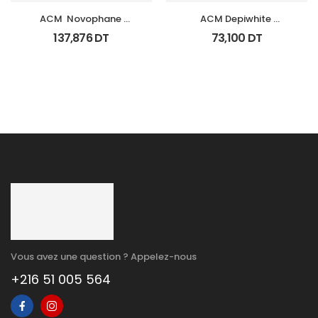
ACM  Novophane 
ACM Depiwhite 
Coffret Anti Chute 
Advanced Creme 
137,876
DT
73,100
DT
(Lotion+Shp+Cp)
Depigmentant Tb 40Ml
Vous avez une question ? Appelez-nous
+216 51 005 564