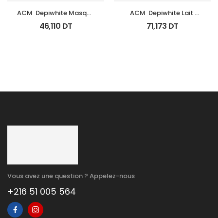
ACM  Depiwhite Masque 
ACM  Depiwhite Lait 
Tb 40Ml
Corporel Eclaircissant 
46,110
DT
71,173
DT
200Ml
Vous avez une question ? Appelez-nous
+216 51 005 564