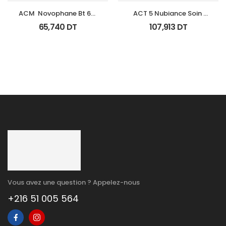
ACM  Novophane Bt 60 
ACT 5 Nubiance Soin 
Gelules
Anti Imperfections 30Ml
65,740
DT
107,913
DT
Vous avez une question ? Appelez-nous
+216 51 005 564