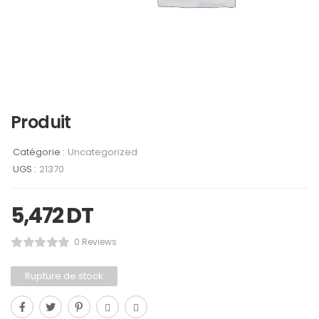
Produit
Catégorie :
Uncategorized
UGS :
21370
5,472
DT
0 Reviews
Rupture de stock