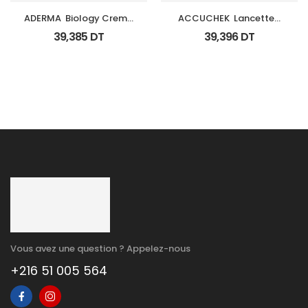
ADERMA  Biology Creme 
ACCUCHEK  Lancettes 
Legere Hyd Tb 0Ml
B/200 (Prochidia)
39,385
DT
39,396
DT
Vous avez une question ? Appelez-nous
+216 51 005 564