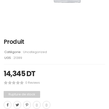
Produit
Catégorie :
Uncategorized
UGS :
21389
14,345
DT
0 Reviews
Rupture de stock