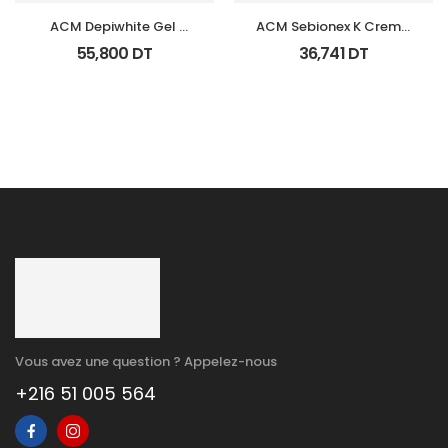
ACM Depiwhite Gel 
ACM Sebionex K Creme 
Contour Yeux Tb 15Ml
Keratoregulatrice Vis 
55,800
DT
36,741
DT
40Ml
Vous avez une question ? Appelez-nous
+216 51 005 564