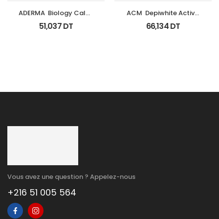
ADERMA  Biology Calm 
ACM  Depiwhite Active 
Soin Apaisant Tb 40 Ml
Gel Unifiant Anti Taches 
51,037
DT
66,134
DT
40Ml
Vous avez une question ? Appelez-nous
+216 51 005 564