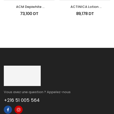
ACM Depiwhite 
ACTINICA Lotion 
Advanced Creme 
Spf50+ Fl 80 Ml
73,100
DT
89,178
DT
Depigmentant Tb 40Ml
Vous avez une question ? Appelez-nous
+216 51 005 564