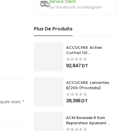
Service Client
Sur Facebook ou Instagram
Plus De Produits
ACCUCHEK  Active 
Coffret 110 
Bandlettes+Appareil
92,847
DT
ACCUCHEK  Lancettes 
B/200 (Prochidia)
39,396
DT
diqués avec
*
ACM Boreade R Soin 
Reparateur Apaisant 
40Ml