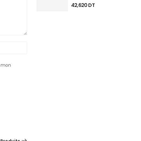
42,620
DT
r mon