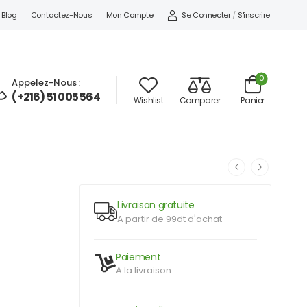
Se Connecter
/
S'inscrire
Blog
Contactez-Nous
Mon Compte
0
Appelez-Nous
:
(+216) 51 005 564
Wishlist
Comparer
Panier
Livraison gratuite
A partir de 99dt d'achat
Paiement
A la livraison