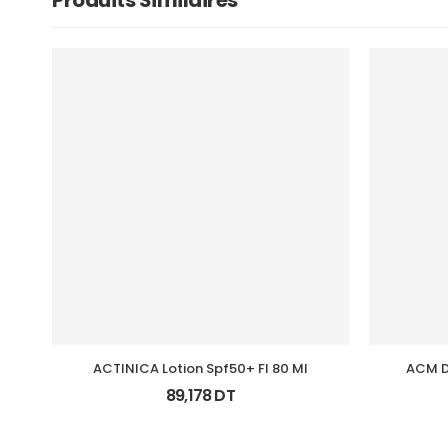
Produits Similaires
ACTINICA Lotion Spf50+ Fl 80 Ml
ACM D
89,178
DT