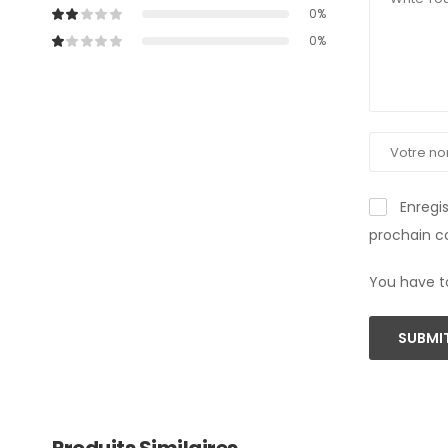
0%
0%
Enregi
prochain 
You have t
SUBMIT