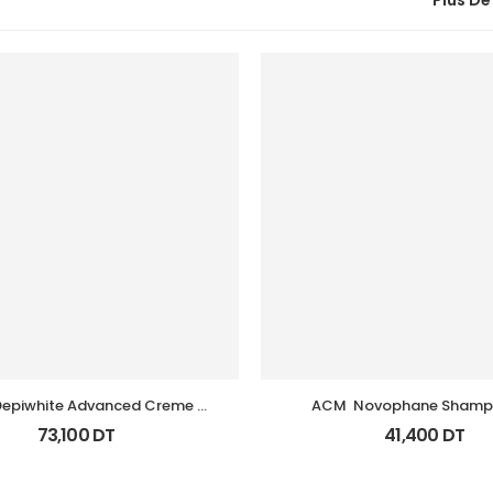
Plus De
epiwhite Advanced Creme 
ACM  Novophane Shampo
Depigmentant Tb 40Ml
Energisant Fl 200M
73,100
DT
41,400
DT