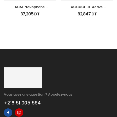
ACM  Novophane 
ACCUCHEK  Active 
Shampooing Sebo 
Coffret 110 
37,205
DT
92,847
DT
Regulateur 200Ml
Bandlettes+Appareil
Vous avez une question ? Appelez-nous
+216 51 005 564