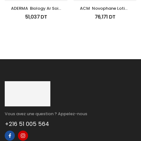
ADERMA  Biology Ar Soin 
ACM  Novophane Lotion 
Anti Rougeurs Tb 40 Ml
100Ml
51,037
DT
76,171
DT
Vous avez une question ? Appelez-nous
+216 51 005 564