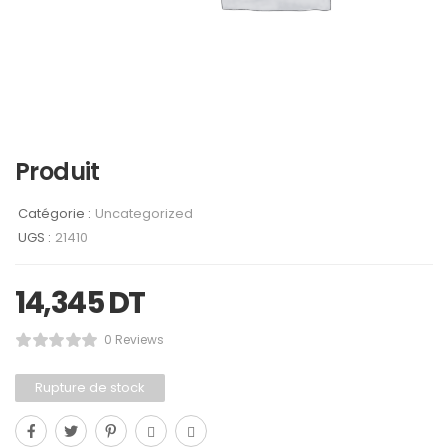
Produit
Catégorie :
Uncategorized
UGS :
21410
14,345
DT
0 Reviews
Rupture de stock