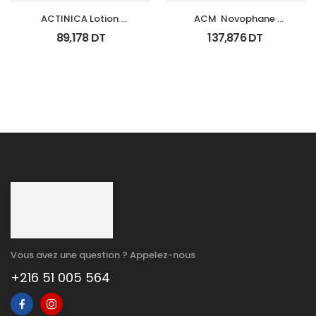
ACTINICA Lotion 
ACM  Novophane 
Spf50+ Fl 80 Ml
Coffret Anti Chute 
89,178
DT
137,876
DT
(Lotion+Shp+Cp)
Vous avez une question ? Appelez-nous
+216 51 005 564