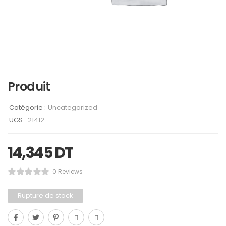
Produit
Catégorie :
Uncategorized
UGS :
21412
14,345
DT
0 Reviews
Rupture de stock