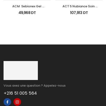
ACM  Sebionex Gel 
ACT 5 Nubiance Soin 
Nettoyant Purifiant Fl 
Anti Imperfections 30Ml
49,968
DT
107,913
DT
200Ml
Vous avez une question ? Appelez-nous
+216 51 005 564