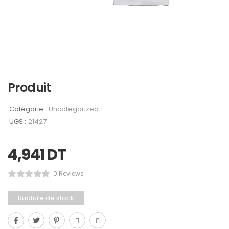
Produit
Catégorie :
Uncategorized
UGS :
21427
4,941
DT
0 Reviews
Rupture de stock