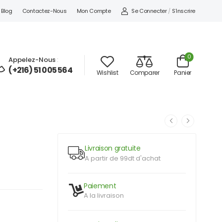
Se Connecter
/
S'inscrire
Blog
Contactez-Nous
Mon Compte
0
Appelez-Nous
:
(+216) 51 005 564
Wishlist
Comparer
Panier
Livraison gratuite
A partir de 99dt d'achat
Paiement
A la livraison