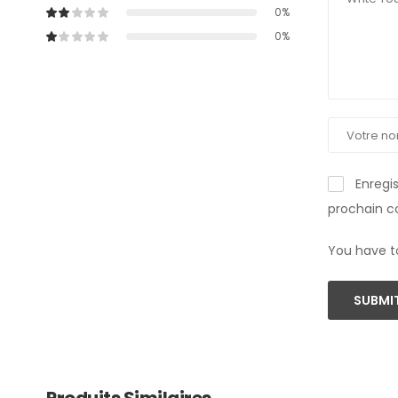
0%
0%
Enregi
prochain 
You have t
SUBMIT