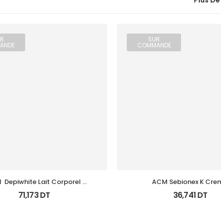
Plus De
R
SUR
ANDE
COMMANDE
 Depiwhite Lait Corporel 
ACM Sebionex K Crem
Eclaircissant 200Ml
Keratoregulatrice Vis 
71,173
DT
36,741
DT