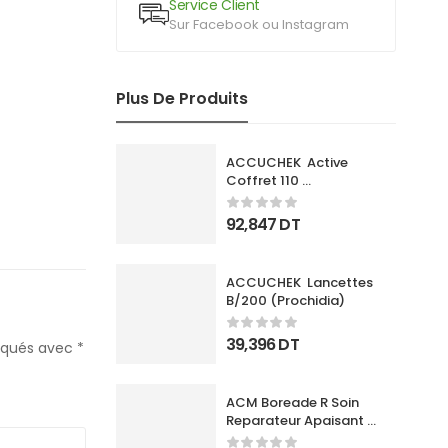
Service Client
Sur Facebook ou Instagram
Plus De Produits
ACCUCHEK  Active 
Coffret 110 
Bandlettes+Appareil
92,847
DT
ACCUCHEK  Lancettes 
B/200 (Prochidia)
39,396
DT
diqués avec
*
ACM Boreade R Soin 
Reparateur Apaisant 
40Ml