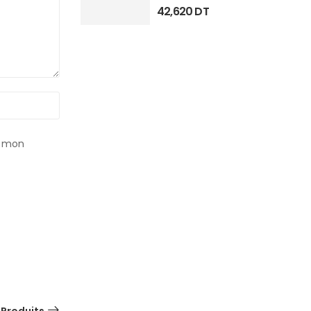
42,620
DT
r mon