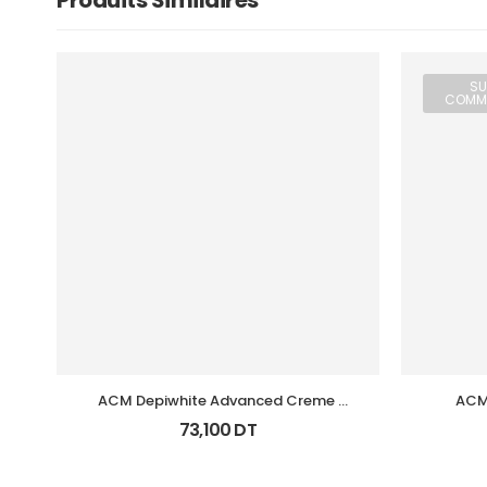
Produits Similaires
SU
COMM
ACM Depiwhite Advanced Creme 
ACM 
Depigmentant Tb 40Ml
73,100
DT