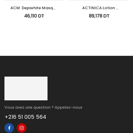
ACM  Depiwhite Masque 
ACTINICA Lotion 
Tb 40Ml
Spf50+ Fl 80 Ml
46,110
DT
89,178
DT
Vous avez une question ? Appelez-nous
+216 51 005 564