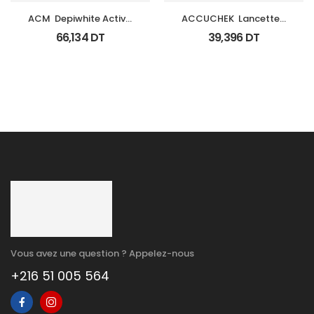
ACM  Depiwhite Active 
ACCUCHEK  Lancettes 
Gel Unifiant Anti Taches 
B/200 (Prochidia)
66,134
DT
39,396
DT
40Ml
Vous avez une question ? Appelez-nous
+216 51 005 564