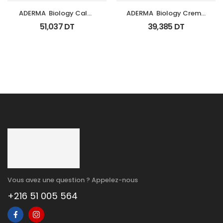
ADERMA  Biology Calm 
ADERMA  Biology Creme 
Soin Apaisant Tb 40 Ml
Legere Hyd Tb 0Ml
51,037
DT
39,385
DT
Vous avez une question ? Appelez-nous
+216 51 005 564