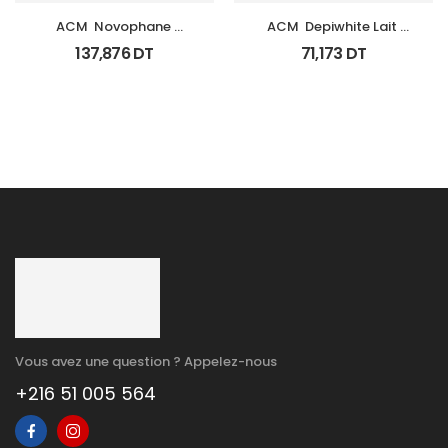
ACM  Novophane 
ACM  Depiwhite Lait 
Coffret Anti Chute 
Corporel Eclaircissant 
137,876
DT
71,173
DT
(Lotion+Shp+Cp)
200Ml
Vous avez une question ? Appelez-nous
+216 51 005 564