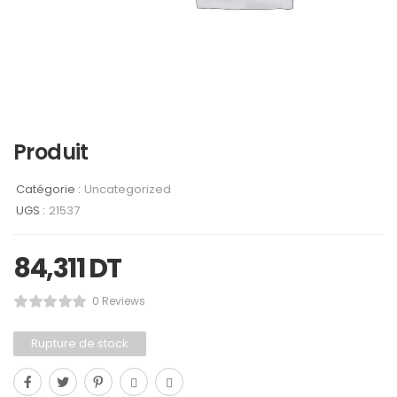
Produit
Catégorie :
Uncategorized
UGS :
21537
84,311
DT
0 Reviews
Rupture de stock