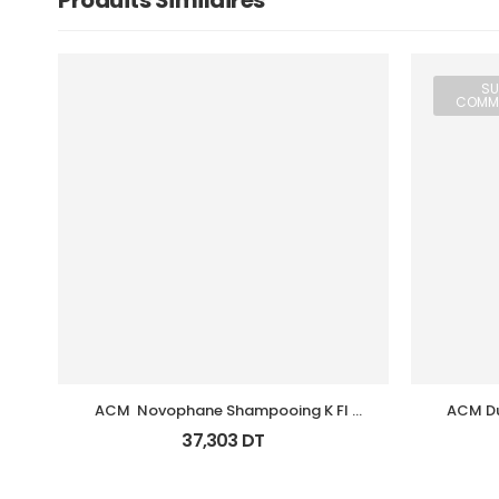
Produits Similaires
SU
COMM
ACM  Novophane Shampooing K Fl 
ACM Du
125Ml
37,303
DT