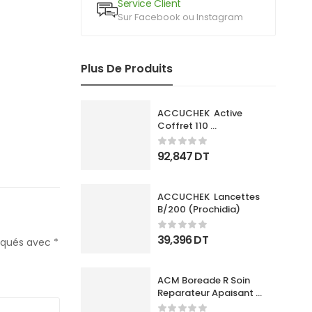
Service Client
Sur Facebook ou Instagram
Plus De Produits
ACCUCHEK  Active 
Coffret 110 
Bandlettes+Appareil
92,847
DT
ACCUCHEK  Lancettes 
B/200 (Prochidia)
39,396
DT
diqués avec
*
ACM Boreade R Soin 
Reparateur Apaisant 
40Ml