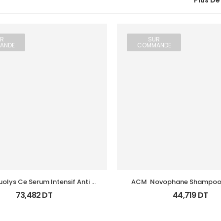
Plus De
R
SUR
ANDE
COMMANDE
olys Ce Serum Intensif Anti 
ACM  Novophane Shampooin
Oxydant 15Ml
125Ml
73,482
DT
44,719
DT