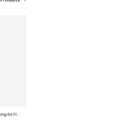
 Produits
g Ds Fl 
ACM  Novophane Shampooing Sebo 
Regulateur 200Ml
37,205
DT