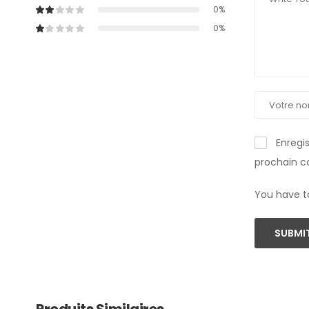
0%
0%
Enregi
prochain 
You have t
SUBMIT