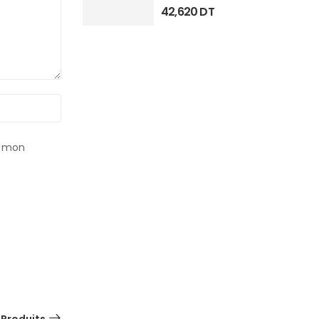
42,620
DT
r mon