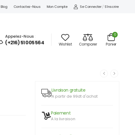
Se Connecter
/
S'inscrire
Blog
Contactez-Nous
Mon Compte
0
Appelez-Nous
:
(+216) 51 005 564
Wishlist
Comparer
Panier
Livraison gratuite
A partir de 99dt d'achat
Paiement
A la livraison