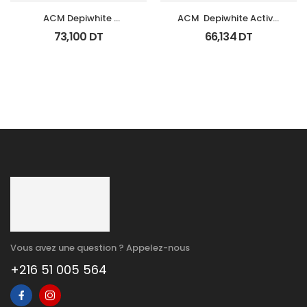
ACM Depiwhite 
ACM  Depiwhite Active 
Advanced Creme 
Gel Unifiant Anti Taches 
73,100
DT
66,134
DT
Depigmentant Tb 40Ml
40Ml
Vous avez une question ? Appelez-nous
+216 51 005 564