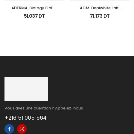
ADERMA  Biology Calm 
ACM  Depiwhite Lait 
Soin Apaisant Tb 40 Ml
Corporel Eclaircissant 
51,037
DT
71,173
DT
200Ml
Vous avez une question ? Appelez-nous
+216 51 005 564