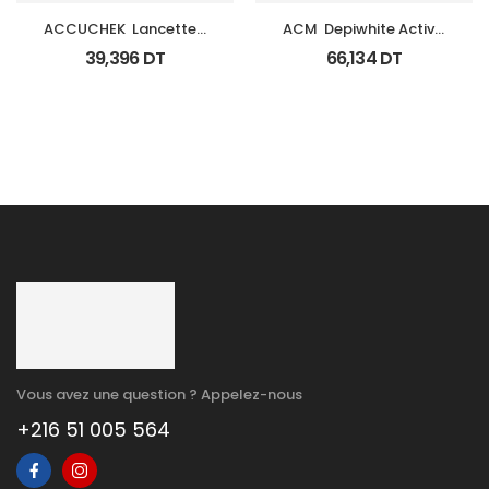
ACCUCHEK  Lancettes 
ACM  Depiwhite Active 
B/200 (Prochidia)
Gel Unifiant Anti Taches 
39,396
DT
66,134
DT
40Ml
Vous avez une question ? Appelez-nous
+216 51 005 564