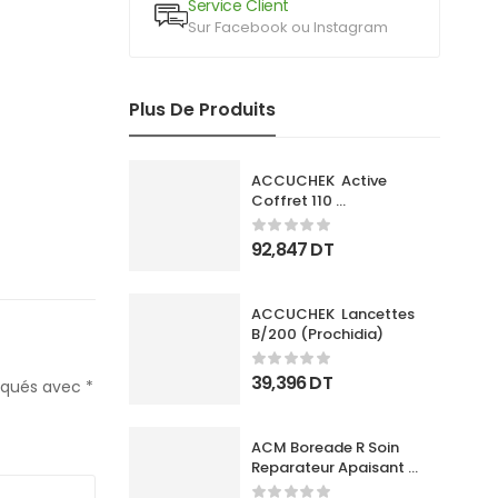
Service Client
Sur Facebook ou Instagram
Plus De Produits
ACCUCHEK  Active 
Coffret 110 
Bandlettes+Appareil
92,847
DT
ACCUCHEK  Lancettes 
B/200 (Prochidia)
39,396
DT
diqués avec
*
ACM Boreade R Soin 
Reparateur Apaisant 
40Ml