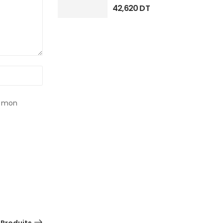
42,620
DT
r mon