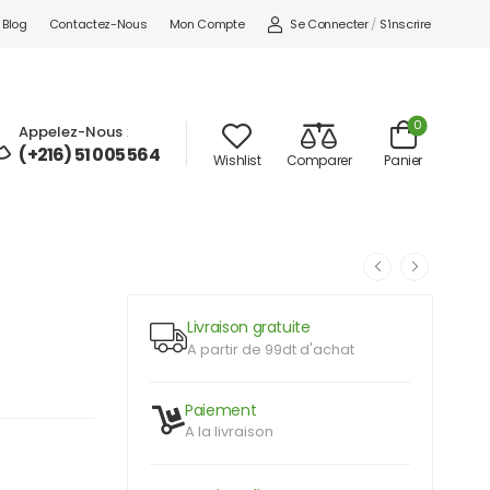
Se Connecter
/
S'inscrire
Blog
Contactez-Nous
Mon Compte
0
Appelez-Nous
:
(+216) 51 005 564
Wishlist
Comparer
Panier
Livraison gratuite
A partir de 99dt d'achat
Paiement
A la livraison