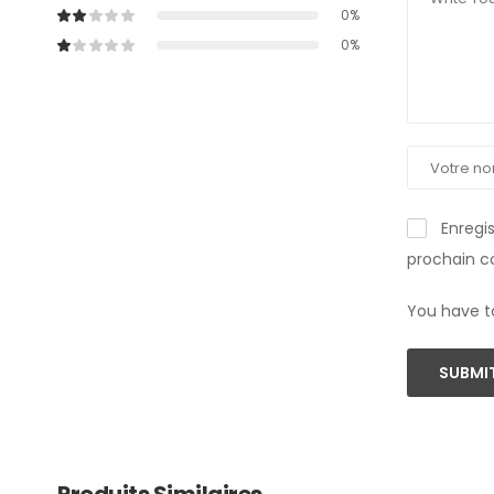
0%
0%
Enregi
prochain 
You have t
SUBMIT