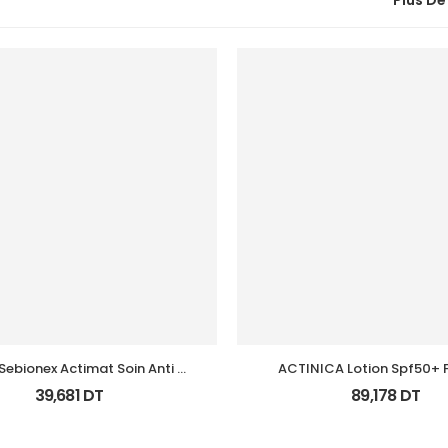
Plus De
Sebionex Actimat Soin Anti 
ACTINICA Lotion Spf50+ F
Imperfec Teint 40Ml
39,681
DT
89,178
DT