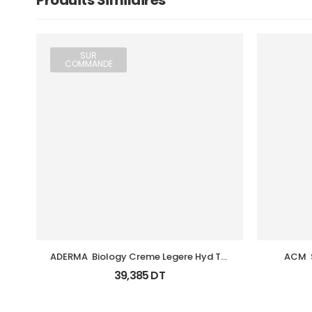
Produits Similaires
SUR
COMMANDE
ADERMA  Biology Creme Legere Hyd Tb 
ACM  
0Ml
39,385
DT