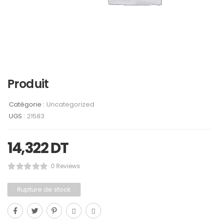
Produit
Catégorie :
Uncategorized
UGS :
21583
14,322
DT
0 Reviews
Rupture de stock