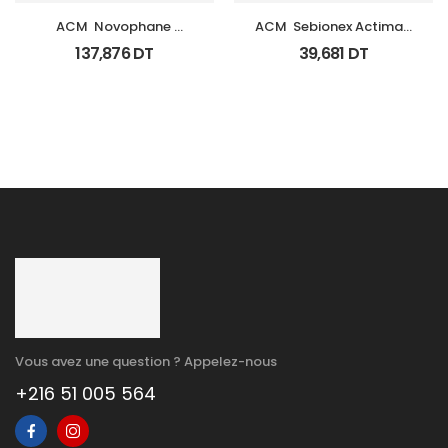
ACM  Novophane 
ACM  Sebionex Actimat 
Coffret Anti Chute 
Soin Anti Imperfec Teint 
137,876
DT
39,681
DT
(Lotion+Shp+Cp)
40Ml
Vous avez une question ? Appelez-nous
+216 51 005 564