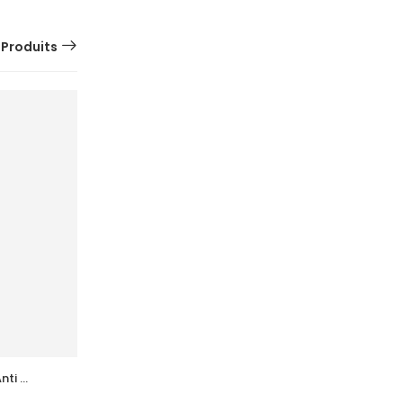
 Produits
ti 
ACM Depiwhite Advanced Creme 
l
Depigmentant Tb 40Ml
73,100
DT