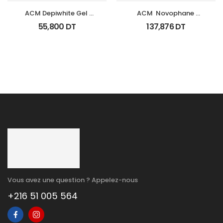
ACM Depiwhite Gel 
ACM  Novophane 
Contour Yeux Tb 15Ml
Coffret Anti Chute 
55,800
DT
137,876
DT
(Lotion+Shp+Cp)
Vous avez une question ? Appelez-nous
+216 51 005 564