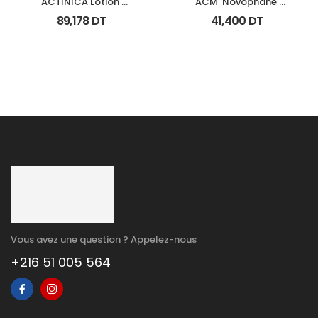
ACTINICA Lotion 
ACM  Novophane 
Spf50+ Fl 80 Ml
Shampooing Energisant 
89,178
DT
41,400
DT
Fl 200Ml
Vous avez une question ? Appelez-nous
+216 51 005 564