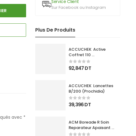
Service Client
Sur Facebook ou Instagram
IER
Plus De Produits
ACCUCHEK  Active 
Coffret 110 
Bandlettes+Appareil
92,847
DT
ACCUCHEK  Lancettes 
B/200 (Prochidia)
39,396
DT
diqués avec
*
ACM Boreade R Soin 
Reparateur Apaisant 
40Ml