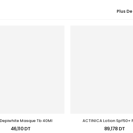
Plus De
Depiwhite Masque Tb 40Ml
ACTINICA Lotion Spf50+ F
46,110
DT
89,178
DT