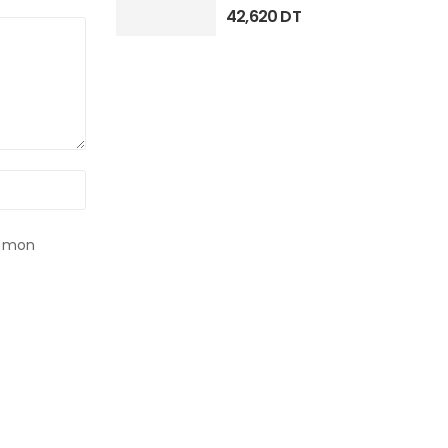
42,620
DT
r mon