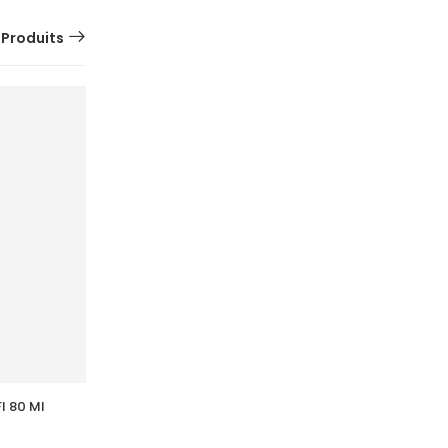
 Produits
l 80 Ml
ACM  Depiwhite Active Gel Unifiant 
Anti Taches 40Ml
66,134
DT