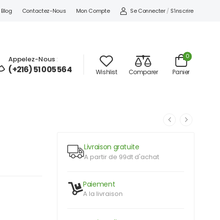
Se Connecter
/
S'inscrire
Blog
Contactez-Nous
Mon Compte
0
Appelez-Nous
:
(+216) 51 005 564
Wishlist
Comparer
Panier
Livraison gratuite
A partir de 99dt d'achat
Paiement
A la livraison