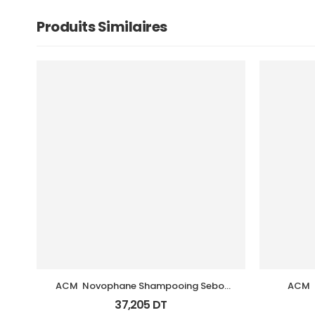
Produits Similaires
ACM  Novophane Shampooing Sebo 
ACM  
Regulateur 200Ml
37,205
DT