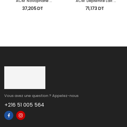
ACM  Novophane 
ACM  Depiwhite Lait 
Shampooing Sebo 
Corporel Eclaircissant 
37,205
DT
71,173
DT
Regulateur 200Ml
200Ml
Vous avez une question ? Appelez-nous
+216 51 005 564