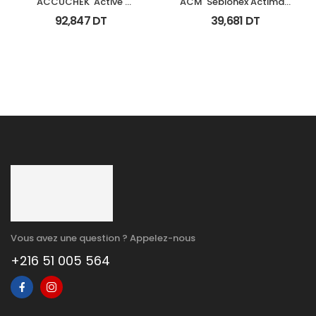
ACCUCHEK  Active 
ACM  Sebionex Actimat 
Coffret 110 
Soin Anti Imperfec Teint 
92,847
DT
39,681
DT
Bandlettes+Appareil
40Ml
Vous avez une question ? Appelez-nous
+216 51 005 564