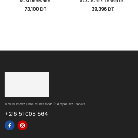
ACM Depiwhite 
ACCUCHEK  Lancettes 
Advanced Creme 
B/200 (Prochidia)
73,100
DT
39,396
DT
Depigmentant Tb 40Ml
Vous avez une question ? Appelez-nous
+216 51 005 564