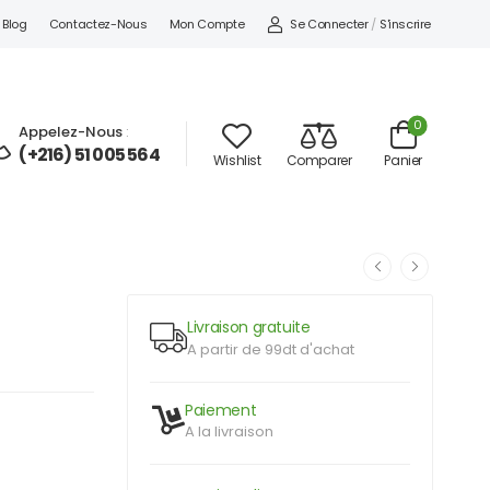
Se Connecter
/
S'inscrire
Blog
Contactez-Nous
Mon Compte
0
Appelez-Nous
:
(+216) 51 005 564
Wishlist
Comparer
Panier
Livraison gratuite
A partir de 99dt d'achat
Paiement
A la livraison