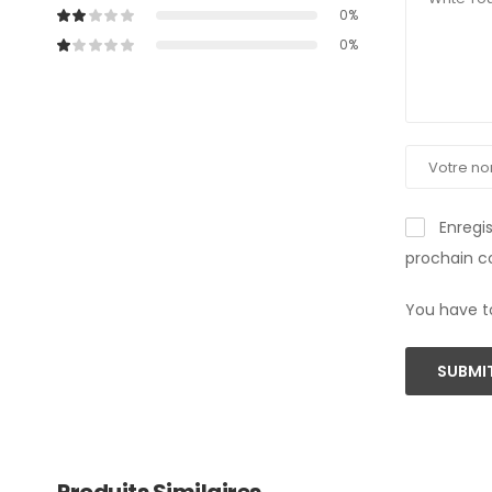
0%
0%
Enregi
prochain 
You have t
SUBMIT