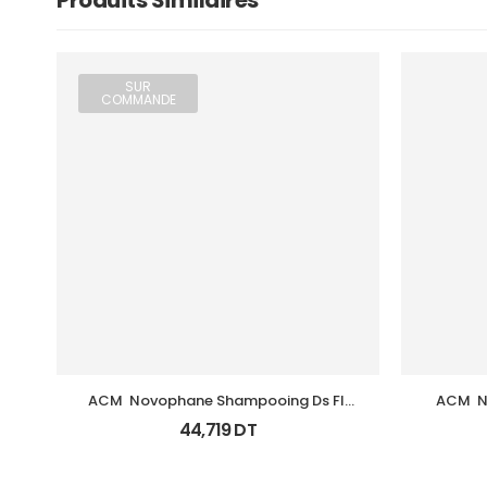
Produits Similaires
SUR
COMMANDE
ACM  Novophane Shampooing Ds Fl 
ACM  N
125Ml
44,719
DT