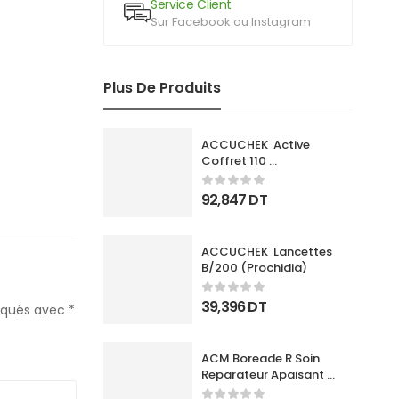
Service Client
Sur Facebook ou Instagram
Plus De Produits
ACCUCHEK  Active 
Coffret 110 
Bandlettes+Appareil
92,847
DT
ACCUCHEK  Lancettes 
B/200 (Prochidia)
39,396
DT
diqués avec
*
ACM Boreade R Soin 
Reparateur Apaisant 
40Ml