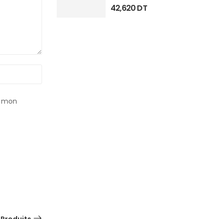
42,620
DT
r mon