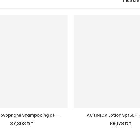
Plus De
ovophane Shampooing K Fl 
ACTINICA Lotion Spf50+ F
125Ml
37,303
DT
89,178
DT