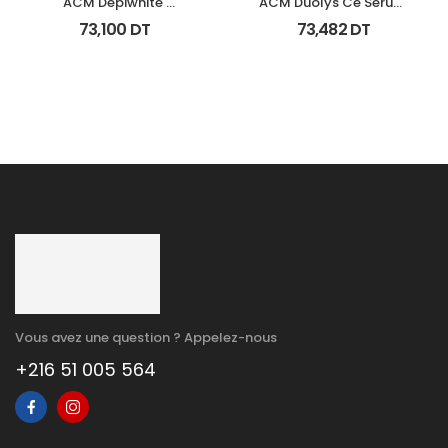
ACM Depiwhite 
ACM Duolys Ce Serum 
Advanced Creme 
Intensif Anti Oxydant 
73,100
DT
73,482
DT
Depigmentant Tb 40Ml
15Ml
Vous avez une question ? Appelez-nous
+216 51 005 564