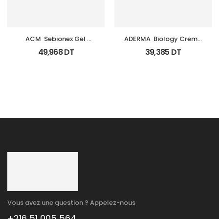
ACM  Sebionex Gel 
ADERMA  Biology Creme 
Nettoyant Purifiant Fl 
Legere Hyd Tb 0Ml
49,968
DT
39,385
DT
200Ml
Vous avez une question ? Appelez-nous
+216 51 005 564