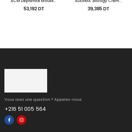
ACM Depiwhite Mousse 
ADERMA  Biology Creme 
Nettoyante Eclairciss 
Legere Hyd Tb 0Ml
53,192
DT
39,385
DT
200Ml
Vous avez une question ? Appelez-nous
+216 51 005 564