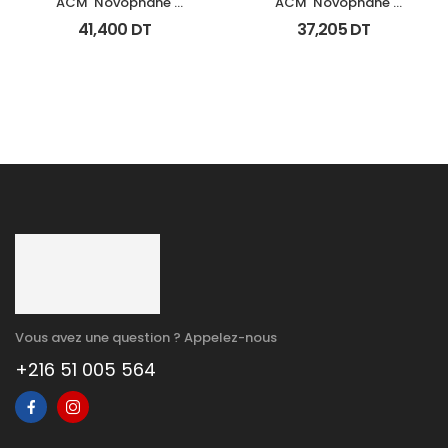
ACM  Novophane 
ACM  Novophane 
Shampooing Energisant 
Shampooing Sebo 
41,400
DT
37,205
DT
Fl 200Ml
Regulateur 200Ml
Vous avez une question ? Appelez-nous
+216 51 005 564