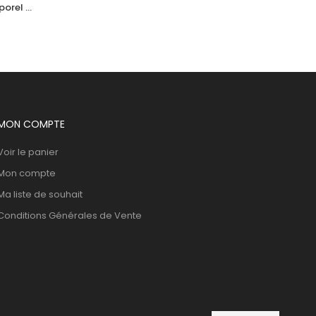
orel 
ACM Duolys Ce Serum Intensif Anti 
l
Oxydant 15Ml
73,482
DT
MON COMPTE
Voir le panier
Mon compte
Ma liste de souhait
Conditions Générales de Vente