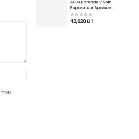
ACM Boreade R Soin 
Reparateur Apaisant 
40Ml
42,620
DT
r mon