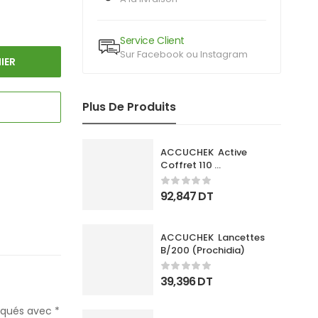
Service Client
Sur Facebook ou Instagram
IER
Plus De Produits
ACCUCHEK  Active 
Coffret 110 
Bandlettes+Appareil
92,847
DT
ACCUCHEK  Lancettes 
B/200 (Prochidia)
39,396
DT
diqués avec
*