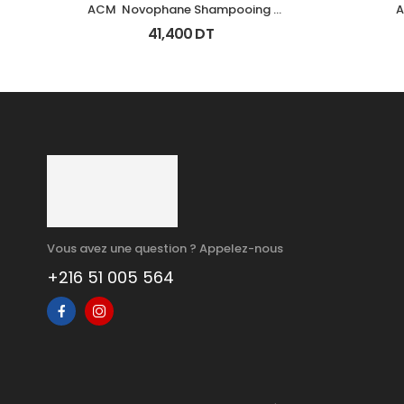
ACM  Novophane Shampooing 
A
Energisant Fl 200Ml
Ke
41,400
DT
Vous avez une question ? Appelez-nous
+216 51 005 564