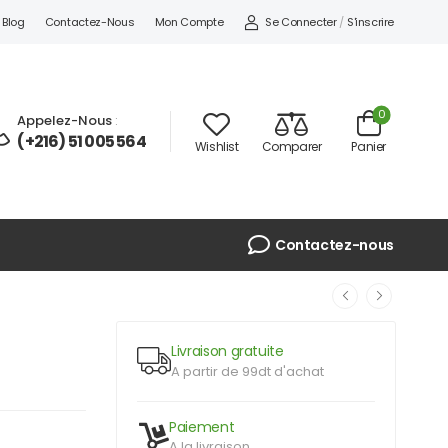
Se Connecter
/
S'inscrire
Blog
Contactez-Nous
Mon Compte
0
Appelez-Nous
:
(+216) 51 005 564
Wishlist
Comparer
Panier
Contactez-nous
Livraison gratuite
A partir de 99dt d'achat
Paiement
A la livraison