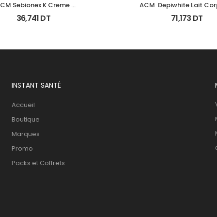
CM Sebionex K Creme 
ACM  Depiwhite Lait Corp
ratoregulatrice Vis 40Ml
Eclaircissant 200M
36,741
DT
71,173
DT
INSTANT SANTÉ
Accueil
Boutique
Marques
Promo
Packs et Coffrets