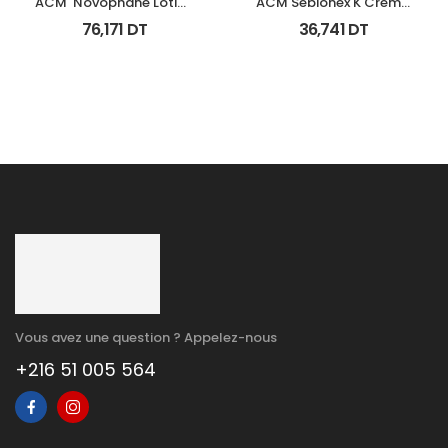
ACM  Novophane Lotion 
ACM Sebionex K Creme 
100Ml
Keratoregulatrice Vis 
76,171
DT
36,741
DT
40Ml
Vous avez une question ? Appelez-nous
+216 51 005 564