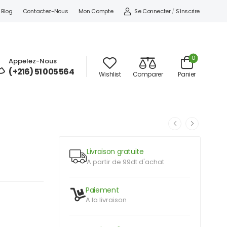
Se Connecter
/
S'inscrire
Blog
Contactez-Nous
Mon Compte
0
Appelez-Nous
:
(+216) 51 005 564
Wishlist
Comparer
Panier
Livraison gratuite
A partir de 99dt d'achat
Paiement
A la livraison