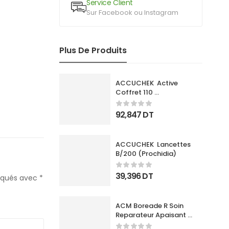
Service Client
Sur Facebook ou Instagram
Plus De Produits
ACCUCHEK  Active 
Coffret 110 
Bandlettes+Appareil
92,847
DT
ACCUCHEK  Lancettes 
B/200 (Prochidia)
39,396
DT
diqués avec
*
ACM Boreade R Soin 
Reparateur Apaisant 
40Ml