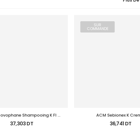
Plus De
SUR
COMMANDE
ovophane Shampooing K Fl 
ACM Sebionex K Crem
125Ml
Keratoregulatrice Vis 
37,303
DT
36,741
DT