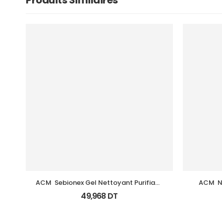
Produits Similaires
ACM  Sebionex Gel Nettoyant Purifiant 
ACM  N
Fl 200Ml
49,968
DT