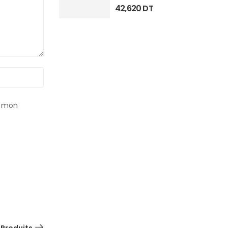
42,620
DT
r mon