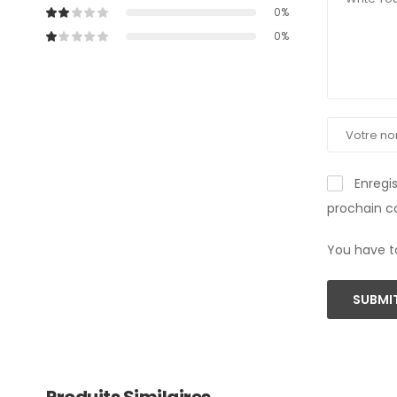
0%
0%
Enregi
prochain 
You have t
SUBMIT