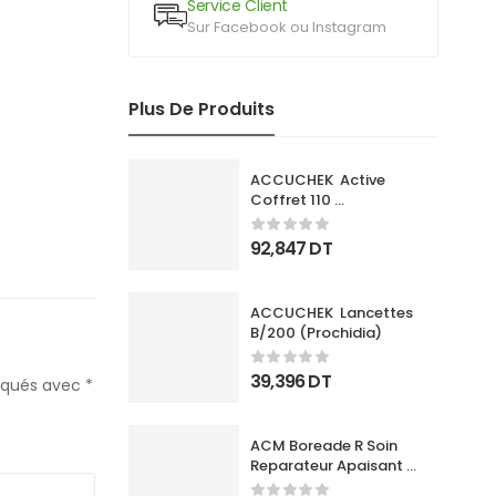
Service Client
Sur Facebook ou Instagram
Plus De Produits
ACCUCHEK  Active 
Coffret 110 
Bandlettes+Appareil
92,847
DT
ACCUCHEK  Lancettes 
B/200 (Prochidia)
39,396
DT
diqués avec
*
ACM Boreade R Soin 
Reparateur Apaisant 
40Ml