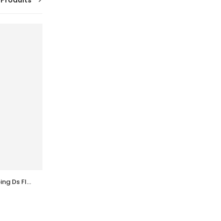
 Produits
SUR
COMMANDE
g Ds Fl 
ACCUCHEK  Active Coffret 110 
Bandlettes+Appareil
92,847
DT