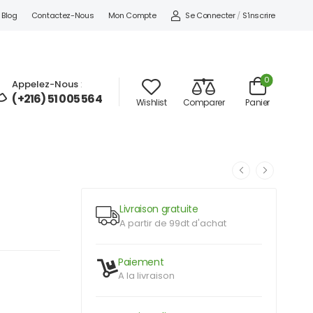
Se Connecter
/
S'inscrire
Blog
Contactez-Nous
Mon Compte
0
Appelez-Nous
:
(+216) 51 005 564
Wishlist
Comparer
Panier
Livraison gratuite
A partir de 99dt d'achat
Paiement
A la livraison