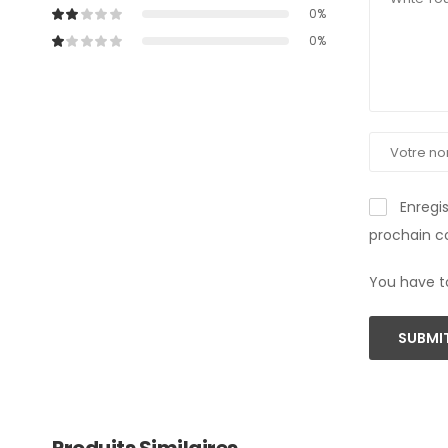
0%
0%
Enregi
prochain 
You have t
SUBMIT