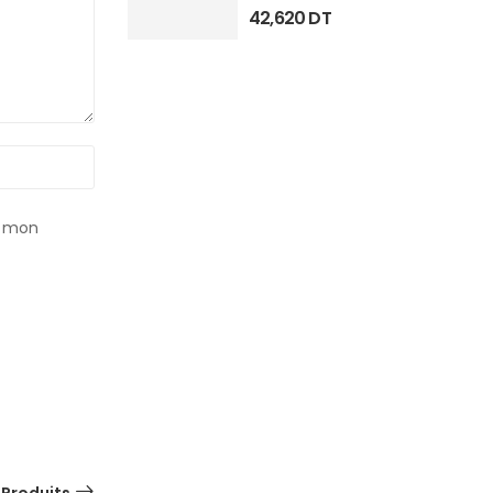
42,620
DT
r mon