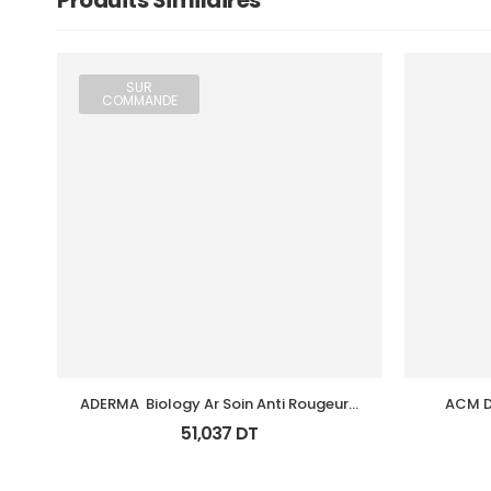
Produits Similaires
SUR
COMMANDE
ADERMA  Biology Ar Soin Anti Rougeurs 
ACM D
Tb 40 Ml
51,037
DT