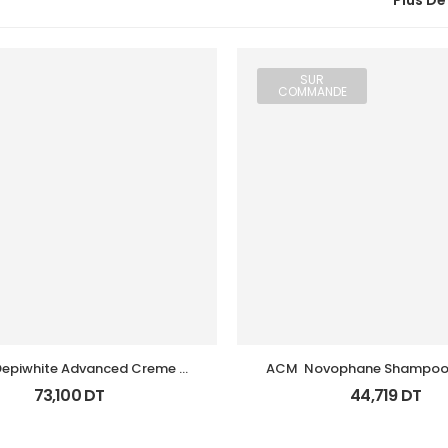
Plus De
SUR
COMMANDE
epiwhite Advanced Creme 
ACM  Novophane Shampooin
Depigmentant Tb 40Ml
125Ml
73,100
DT
44,719
DT