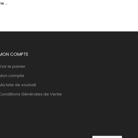
e 
ACM  Novophane Shampooing Sebo 
40Ml
Regulateur 200Ml
37,205
DT
MON COMPTE
Voir le panier
Mon compte
Ma liste de souhait
Conditions Générales de Vente