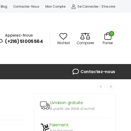
Se Connecter
/
S'inscrire
Blog
Contactez-Nous
Mon Compte
0
Appelez-Nous
:
(+216) 51 005 564
Wishlist
Comparer
Panier
Contactez-nous
Livraison gratuite
A partir de 99dt d'achat
Paiement
A la livraison