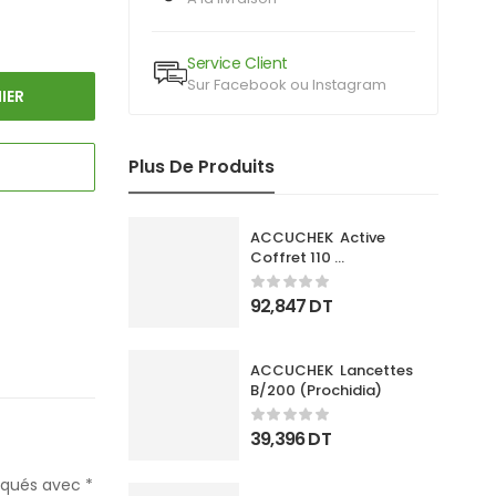
Service Client
Sur Facebook ou Instagram
IER
Plus De Produits
ACCUCHEK  Active 
Coffret 110 
Bandlettes+Appareil
92,847
DT
ACCUCHEK  Lancettes 
B/200 (Prochidia)
39,396
DT
diqués avec
*