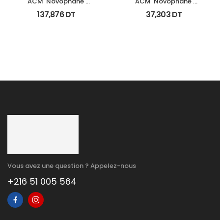
ACM  Novophane 
ACM  Novophane 
Coffret Anti Chute 
Shampooing K Fl 125Ml
137,876
DT
37,303
DT
(Lotion+Shp+Cp)
Vous avez une question ? Appelez-nous
+216 51 005 564