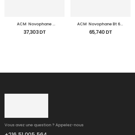
ACM  Novophane 
ACM  Novophane Bt 60 
Shampooing K Fl 125Ml
Gelules
37,303
DT
65,740
DT
Vous avez une question ? Appelez-nous
+216 51 005 564