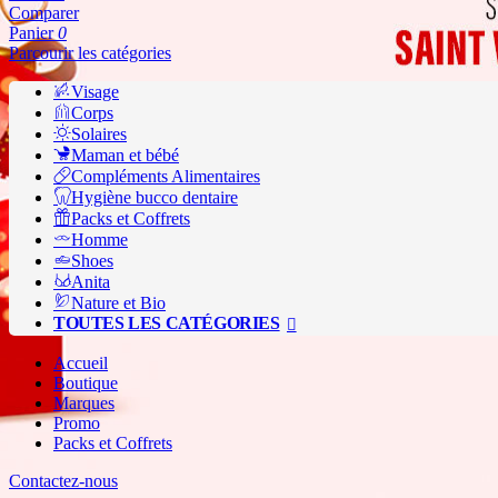
Comparer
Panier
0
Parcourir les catégories
Visage
Corps
Solaires
Maman et bébé
Compléments Alimentaires
Hygiène bucco dentaire
Packs et Coffrets
Homme
Shoes
Anita
Nature et Bio
TOUTES LES CATÉGORIES
Accueil
Boutique
Marques
Promo
Packs et Coffrets
Contactez-nous