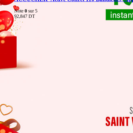
Note
0
sur 5
92,847
DT