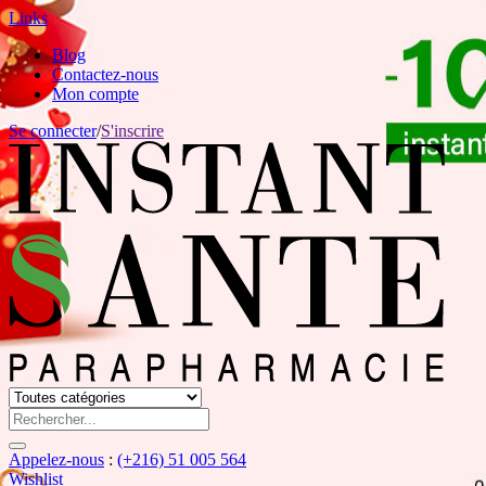
Links
Blog
Contactez-nous
Mon compte
Se connecter
/
S'inscrire
Appelez-nous
:
(+216) 51 005 564
Wishlist