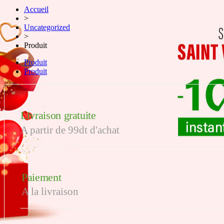
Accueil
>
Uncategorized
>
Produit
Produit
Produit
Livraison gratuite
A partir de 99dt d'achat
Paiement
A la livraison