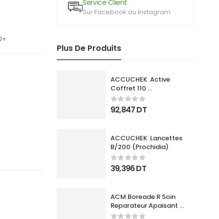
Service Client
Sur Facebook ou Instagram
0+
Plus De Produits
ACCUCHEK  Active 
Coffret 110 
Bandlettes+Appareil
92,847
DT
ACCUCHEK  Lancettes 
B/200 (Prochidia)
39,396
DT
ACM Boreade R Soin 
Reparateur Apaisant 
40Ml