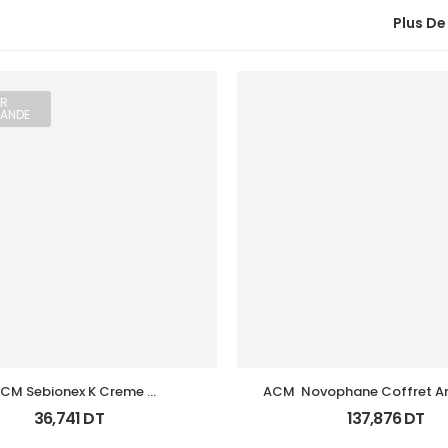
Plus De
R
ANDE
CM Sebionex K Creme 
ACM  Novophane Coffret An
ratoregulatrice Vis 40Ml
(Lotion+Shp+Cp)
36,741
DT
137,876
DT