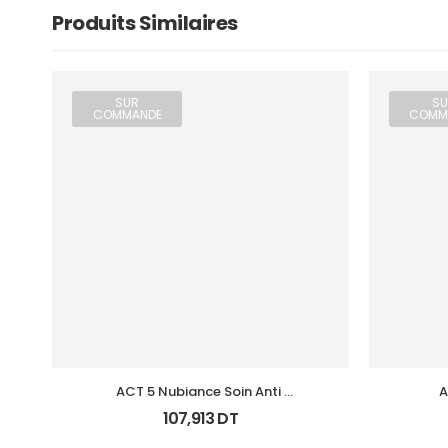
Produits Similaires
SUR
SU
COMMANDE
COMM
ACT 5 Nubiance Soin Anti 
A
Imperfections 30Ml
Ke
107,913
DT