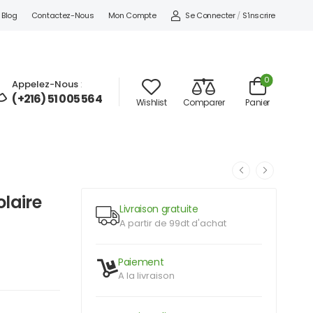
Se Connecter
/
S'inscrire
Blog
Contactez-Nous
Mon Compte
0
Appelez-Nous
:
(+216) 51 005 564
Wishlist
Comparer
Panier
laire
Livraison gratuite
A partir de 99dt d'achat
Paiement
A la livraison