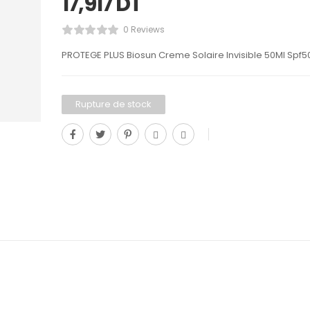
17,917
DT
0 Reviews
PROTEGE PLUS Biosun Creme Solaire Invisible 50Ml Spf5
Rupture de stock