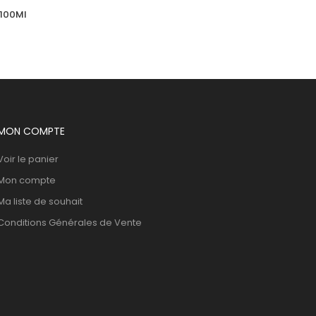
 100Ml
ACCUCHEK  Active Coffret 110 
Bandlettes+Appareil
92,847
DT
MON COMPTE
Voir le panier
Mon compte
Ma liste de souhait
Conditions Générales de Vente