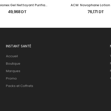
ionex Gel Nettoyant Purifiant 
ACM  Novophane Lotion
Fl 200Ml
49,968
DT
76,171
DT
INSTANT SANTÉ
Accueil
Boutique
Marques
Promo
Packs et Coffrets