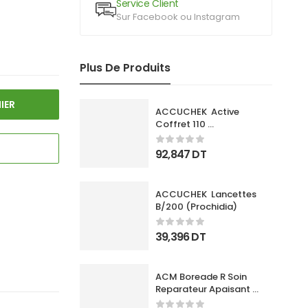
Service Client
Sur Facebook ou Instagram
Plus De Produits
IER
ACCUCHEK  Active 
Coffret 110 
Bandlettes+Appareil
92,847
DT
ACCUCHEK  Lancettes 
B/200 (Prochidia)
39,396
DT
ACM Boreade R Soin 
Reparateur Apaisant 
40Ml