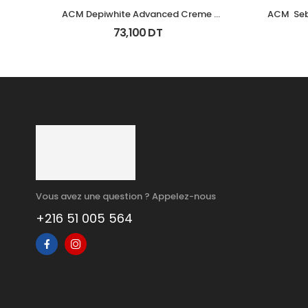
ACM Depiwhite Advanced Creme 
ACM  Seb
Depigmentant Tb 40Ml
73,100
DT
Vous avez une question ? Appelez-nous
+216 51 005 564