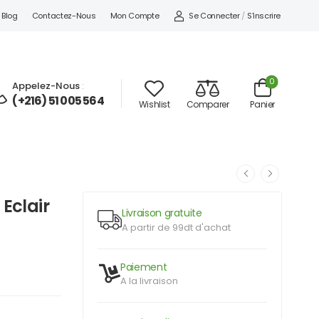
Se Connecter
/
S'inscrire
Blog
Contactez-Nous
Mon Compte
0
Appelez-Nous
:
(+216) 51 005 564
Wishlist
Comparer
Panier
Eclair
Livraison gratuite
A partir de 99dt d'achat
Paiement
A la livraison