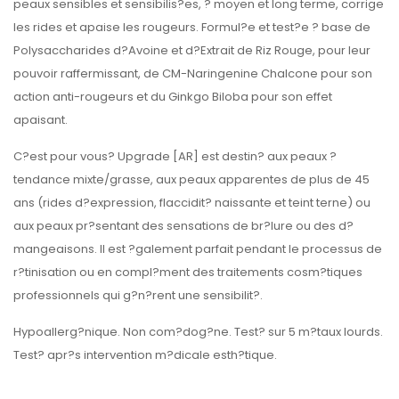
peaux sensibles et sensibilis?es, ? moyen et long terme, corrige
les rides et apaise les rougeurs. Formul?e et test?e ? base de
Polysaccharides d?Avoine et d?Extrait de Riz Rouge, pour leur
pouvoir raffermissant, de CM-Naringenine Chalcone pour son
action anti-rougeurs et du Ginkgo Biloba pour son effet
apaisant.
C?est pour vous? Upgrade [AR] est destin? aux peaux ?
tendance mixte/grasse, aux peaux apparentes de plus de 45
ans (rides d?expression, flaccidit? naissante et teint terne) ou
aux peaux pr?sentant des sensations de br?lure ou des d?
mangeaisons. Il est ?galement parfait pendant le processus de
r?tinisation ou en compl?ment des traitements cosm?tiques
professionnels qui g?n?rent une sensibilit?.
Hypoallerg?nique. Non com?dog?ne. Test? sur 5 m?taux lourds.
Test? apr?s intervention m?dicale esth?tique.