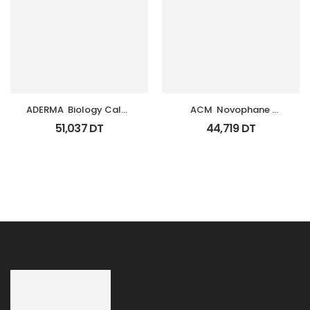
ADERMA  Biology Calm 
ACM  Novophane 
Soin Apaisant Tb 40 Ml
Shampooing Ds Fl 125Ml
51,037
DT
44,719
DT