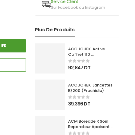
Service Client
Sur Facebook ou Instagram
Plus De Produits
IER
ACCUCHEK  Active 
Coffret 110 
Bandlettes+Appareil
92,847
DT
ACCUCHEK  Lancettes 
B/200 (Prochidia)
39,396
DT
ACM Boreade R Soin 
Reparateur Apaisant 
40Ml