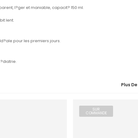
rent, l?ger et maniable, capacit? 150 ml.
it lent.
Id?ale pour les premiers jours.
diatrie.
Plus De
SUR
COMMANDE