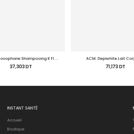
ovophane Shampooing K Fl 
ACM  Depiwhite Lait Corp
125Ml
Eclaircissant 200M
37,303
DT
71,173
DT
INSTANT SANTÉ
Accueil
Boutique