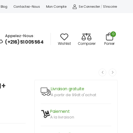
Se Connecter
/
S'inscrire
Blog
Contactez-Nous
Mon Compte
0
Appelez-Nous
:
(+216) 51 005 564
Wishlist
Comparer
Panier
M+
Livraison gratuite
A partir de 99dt d'achat
Paiement
A la livraison