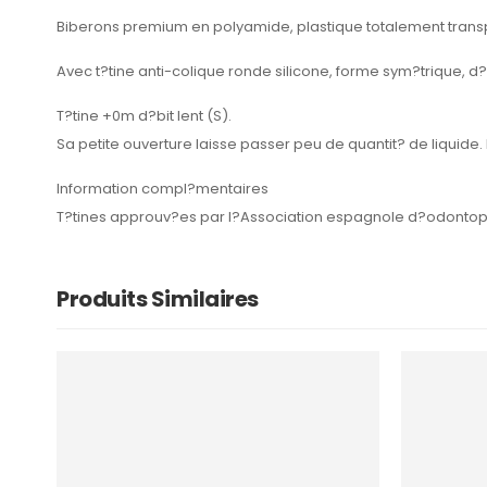
Biberons premium en polyamide, plastique totalement transpa
Avec t?tine anti-colique ronde silicone, forme sym?trique, d?b
T?tine +0m d?bit lent (S).
Sa petite ouverture laisse passer peu de quantit? de liquide. 
Information compl?mentaires
T?tines approuv?es par l?Association espagnole d?odontop?
Produits Similaires