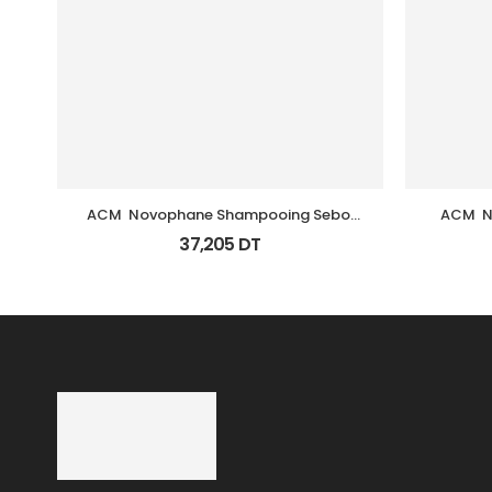
ACM  Novophane Shampooing Sebo 
ACM  N
Regulateur 200Ml
37,205
DT