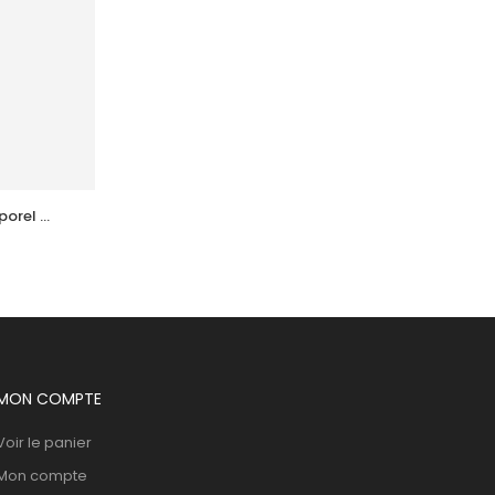
orel 
ACT 5 Nubiance Soin Anti 
l
Imperfections 30Ml
107,913
DT
MON COMPTE
Voir le panier
Mon compte